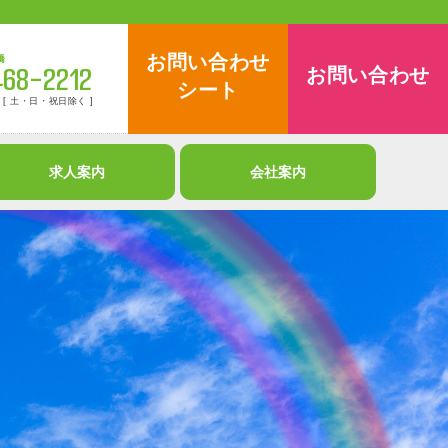
お問い合わせ
お問い合わせ
イト大島
くれよん訪問看護 船橋
9-7261
047-468-2212
シート
 土・日・祝日除く ]
営業時間 9:00～18:00 [ 土・日・祝日除く ]
求人案内
会社案内