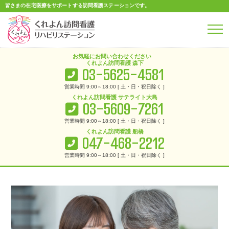
皆さまの在宅医療をサポートする
訪問看護ステーションです。
お気軽に
お問い合わせ
ください
くれよん訪問看護 森下
03-5625-4581
営業時間 9:00～18:00 [ 土・日・祝日除く ]
くれよん訪問看護 サテライト大島
03-5609-7261
サービス
営業時間 9:00～18:00 [ 土・日・祝日除く ]
Service
くれよん訪問看護 船橋
047-468-2212
営業時間 9:00～18:00 [ 土・日・祝日除く ]
くれよん訪問看護リハビリステーション
>
サービス