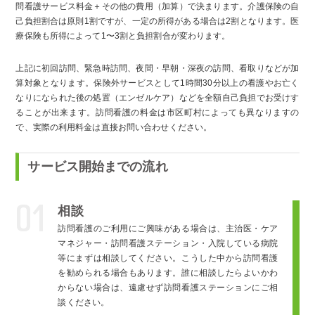
問看護サービス料金＋その他の費用（加算）で決まります。介護保険の自
己負担割合は原則1割ですが、一定の所得がある場合は2割となります。医
療保険も所得によって1〜3割と負担割合が変わります。
上記に初回訪問、緊急時訪問、夜間・早朝・深夜の訪問、看取りなどが加
算対象となります。保険外サービスとして1時間30分以上の看護やお亡く
なりになられた後の処置（エンゼルケア）などを全額自己負担でお受けす
ることが出来ます。訪問看護の料金は市区町村によっても異なりますの
で、実際の利用料金は直接お問い合わせください。
サービス開始までの流れ
01
相談
訪問看護のご利用にご興味がある場合は、主治医・ケア
マネジャー・訪問看護ステーション・入院している病院
等にまずは相談してください。こうした中から訪問看護
を勧められる場合もあります。誰に相談したらよいかわ
からない場合は、遠慮せず訪問看護ステーションにご相
談ください。