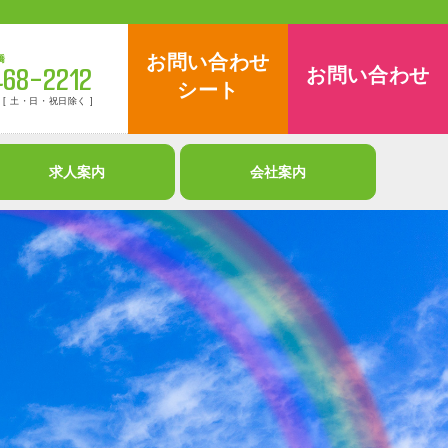
お問い合わせ
お問い合わせ
イト大島
くれよん訪問看護 船橋
9-7261
047-468-2212
シート
 土・日・祝日除く ]
営業時間 9:00～18:00 [ 土・日・祝日除く ]
求人案内
会社案内