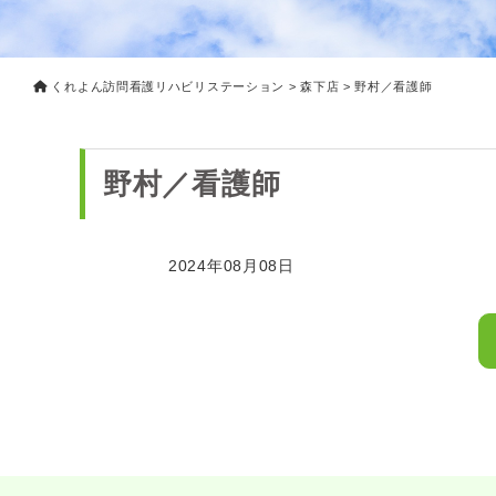
くれよん訪問看護リハビリステーション
>
森下店
>
野村／看護師
野村／看護師
2024年08月08日